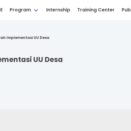
RE
Program
Internship
Training Center
Publ
lah Implementasi UU Desa
ementasi UU Desa