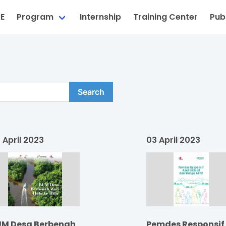
RE
Program
Internship
Training Center
Publ
Search
 April 2023
03 April 2023
UM Desa Berbenah
Pemdes Responsif