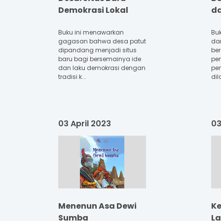
Demokrasi Lokal
da
Buku ini menawarkan
Bu
gagasan bahwa desa patut
dar
dipandang menjadi situs
ber
baru bagi bersemainya ide
pe
dan laku demokrasi dengan
pe
tradisi k...
dil
03 April 2023
03
Menenun Asa Dewi
K
Sumba
La