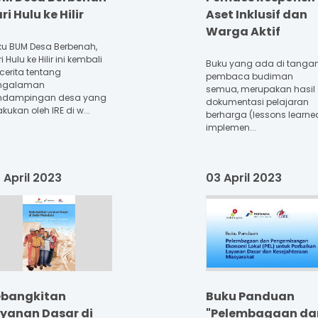
ri Hulu ke Hilir
Aset Inklusif dan
Warga Aktif
ku BUM Desa Berbenah,
i Hulu ke Hilir ini kembali
Buku yang ada di tanga
cerita tentang
pembaca budiman
ngalaman
semua, merupakan hasil
ndampingan desa yang
dokumentasi pelajaran
akukan oleh IRE di w...
berharga (lessons learne
implemen...
 April 2023
03 April 2023
ebangkitan
Buku Panduan
yanan Dasar di
"Pelembagaan da