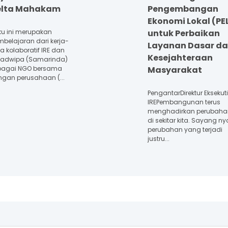
elta Mahakam
Pengembangan
Ekonomi Lokal (PE
ku ini merupakan
untuk Perbaikan
belajaran dari kerja-
Layanan Dasar d
ja kolaboratif IRE dan
Kesejahteraan
ladwipa (Samarinda)
bagai NGO bersama
Masyarakat
ngan perusahaan (...
PengantarDirektur Eksekuti
IREPembangunan terus
menghadirkan perubaha
di sekitar kita. Sayang ny
perubahan yang terjadi
justru...