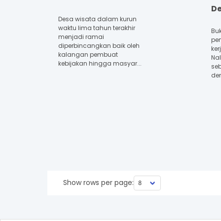
D
Desa wisata dalam kurun
waktu lima tahun terakhir
Bu
menjadi ramai
pem
diperbincangkan baik oleh
ker
kalangan pembuat
Na
kebijakan hingga masyar...
se
de
Show rows per page: